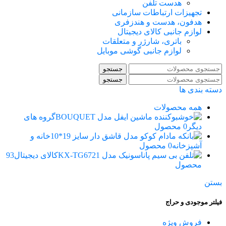
هدست تلفن
تجهیزات ارتباطات سازمانی
هدفون، هدست و هندزفری
لوازم جانبی کالای دیجیتال
باتری، شارژر و متعلقات
لوازم جانبی گوشی موبایل
جستجو
جستجو
دسته بندی ها
همه
محصولات
گروه های
دیگر
0 محصول
خانه و
آشپزخانه
0 محصول
کالای دیجیتال
93
محصول
بستن
فیلتر موجودی و حراج
فروش ویژه