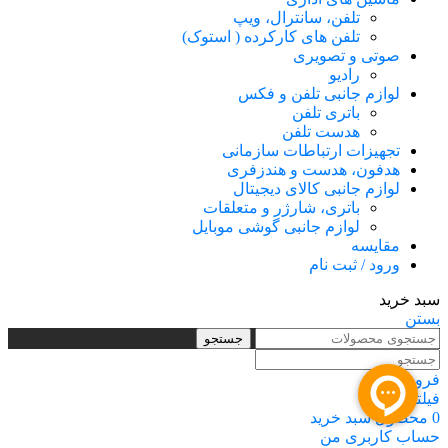
تلفن، سانترال، ویپ
تلفن های کارکرده ( استوک)
صوتی و تصویری
رادیو
لوازم جانبی تلفن و فکس
باتری تلفن
هدست تلفن
تجهیزات ارتباطات سازمانی
هدفون، هدست و هندزفری
لوازم جانبی کالای دیجیتال
باتری، شارژر و متعلقات
لوازم جانبی گوشی موبایل
مقایسه
ورود / ثبت نام
سبد خرید
بستن
جستجو
فروشگاه
فیلترها
0
محصول
سبد خرید
حساب کاربری من