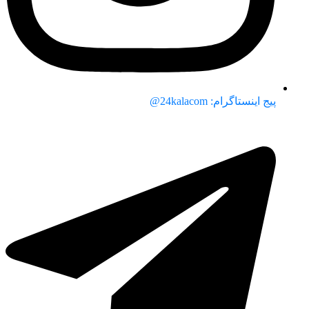
پیج اینستاگرام: 24kalacom@