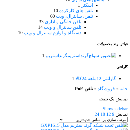
اسکنر
1
تلفن های کارکرده
10
تلفن، سانترال، ویپ
60
تلفن خانگی و اداری
33
تلفن سانترال و ویپ
14
دستگاه و لوازم سانترال و ویپ
10
فیلتر برند محصولات
گرنداستریم
گرنداستریم
1
گارانتی
گارانتی 12ماهه 24کالا
1
خانه
»
فروشگاه
»
تلفن PoE
نمایش یک نتیجه
Show sidebar
نمایش
9
12
18
24