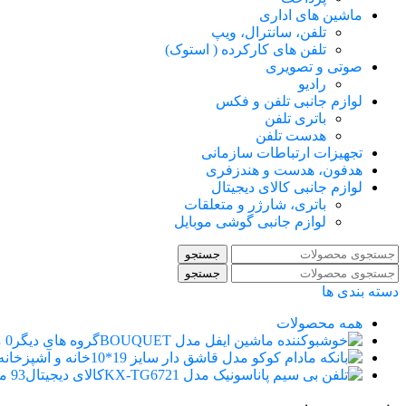
ماشین های اداری
تلفن، سانترال، ویپ
تلفن های کارکرده ( استوک)
صوتی و تصویری
رادیو
لوازم جانبی تلفن و فکس
باتری تلفن
هدست تلفن
تجهیزات ارتباطات سازمانی
هدفون، هدست و هندزفری
لوازم جانبی کالای دیجیتال
باتری، شارژر و متعلقات
لوازم جانبی گوشی موبایل
جستجو
جستجو
دسته بندی ها
همه
محصولات
گروه های دیگر
0 محصول
خانه و آشپزخانه
کالای دیجیتال
93 محصول