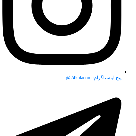
پیج اینستاگرام: 24kalacom@