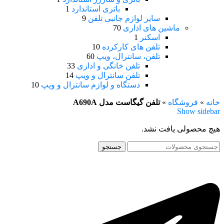
باتری استاندارد
1
سایر لوازم جانبی تلفن
9
ماشین های اداری
70
اسکنر
1
تلفن های کارکرده
10
تلفن، سانترال، ویپ
60
تلفن خانگی و اداری
33
تلفن سانترال و ویپ
14
دستگاه و لوازم سانترال و ویپ
10
خانه
»
فروشگاه
»
تلفن گیگاست مدل A690A
Show sidebar
هیچ محصولی یافت نشد.
جستجو