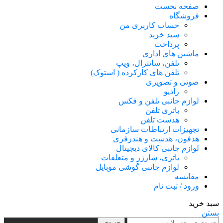
صفحه نخست
فروشگاه
حساب کاربری من
سبد خرید
پرداخت
ماشین های اداری
تلفن، سانترال، ویپ
تلفن های کارکرده ( استوک)
صوتی و تصویری
رادیو
لوازم جانبی تلفن و فکس
باتری تلفن
هدست تلفن
تجهیزات ارتباطات سازمانی
هدفون، هدست و هندزفری
لوازم جانبی کالای دیجیتال
باتری، شارژر و متعلقات
لوازم جانبی گوشی موبایل
مقایسه
ورود / ثبت نام
سبد خرید
بستن
جستجو