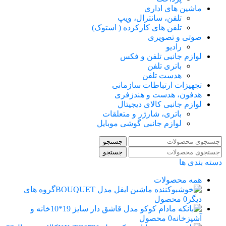
ماشین های اداری
تلفن، سانترال، ویپ
تلفن های کارکرده ( استوک)
صوتی و تصویری
رادیو
لوازم جانبی تلفن و فکس
باتری تلفن
هدست تلفن
تجهیزات ارتباطات سازمانی
هدفون، هدست و هندزفری
لوازم جانبی کالای دیجیتال
باتری، شارژر و متعلقات
لوازم جانبی گوشی موبایل
جستجو
جستجو
دسته بندی ها
همه
محصولات
گروه های
دیگر
0 محصول
خانه و
آشپزخانه
0 محصول