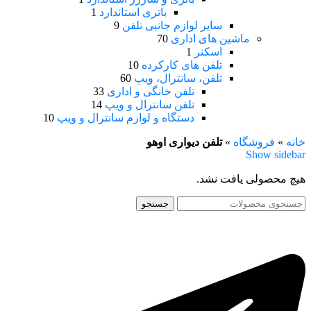
باتری استاندارد
1
سایر لوازم جانبی تلفن
9
ماشین های اداری
70
اسکنر
1
تلفن های کارکرده
10
تلفن، سانترال، ویپ
60
تلفن خانگی و اداری
33
تلفن سانترال و ویپ
14
دستگاه و لوازم سانترال و ویپ
10
خانه
»
فروشگاه
»
تلفن دیواری اوهو
Show sidebar
هیچ محصولی یافت نشد.
جستجو