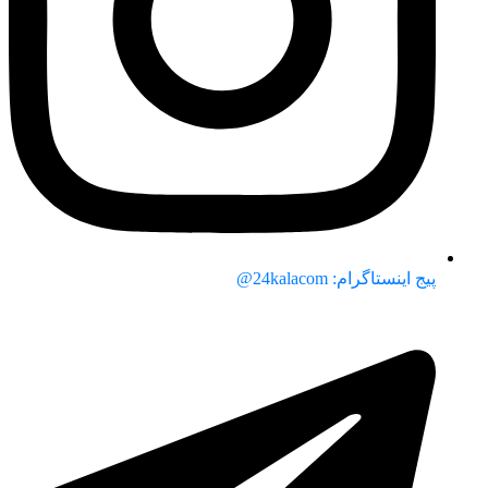
پیج اینستاگرام: 24kalacom@