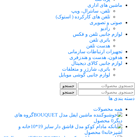
ماشین های اداری
تلفن، سانترال، ویپ
تلفن های کارکرده ( استوک)
صوتی و تصویری
رادیو
لوازم جانبی تلفن و فکس
باتری تلفن
هدست تلفن
تجهیزات ارتباطات سازمانی
هدفون، هدست و هندزفری
لوازم جانبی کالای دیجیتال
باتری، شارژر و متعلقات
لوازم جانبی گوشی موبایل
جستجو
جستجو
دسته بندی ها
همه
محصولات
گروه های
دیگر
0 محصول
خانه و
آشپزخانه
0 محصول