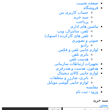
صفحه نخست
فروشگاه
حساب کاربری من
سبد خرید
پرداخت
ماشین های اداری
تلفن، سانترال، ویپ
تلفن های کارکرده ( استوک)
صوتی و تصویری
رادیو
لوازم جانبی تلفن و فکس
باتری تلفن
هدست تلفن
تجهیزات ارتباطات سازمانی
هدفون، هدست و هندزفری
لوازم جانبی کالای دیجیتال
باتری، شارژر و متعلقات
لوازم جانبی گوشی موبایل
مقایسه
ورود / ثبت نام
سبد خرید
بستن
جستجو