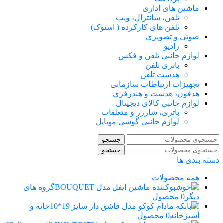
ماشین های اداری
تلفن، سانترال، ویپ
تلفن های کارکرده ( استوک)
صوتی و تصویری
رادیو
لوازم جانبی تلفن و فکس
باتری تلفن
هدست تلفن
تجهیزات ارتباطات سازمانی
هدفون، هدست و هندزفری
لوازم جانبی کالای دیجیتال
باتری، شارژر و متعلقات
لوازم جانبی گوشی موبایل
جستجو
جستجو
دسته بندی ها
همه
محصولات
گروه های
دیگر
0 محصول
خانه و
آشپزخانه
0 محصول