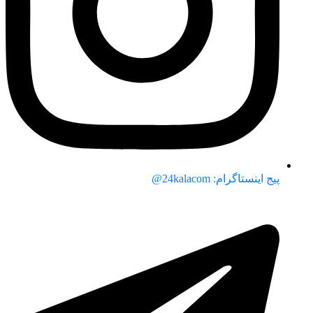
پیج اینستاگرام: 24kalacom@