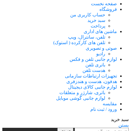
صفحه نخست
فروشگاه
حساب کاربری من
سبد خرید
پرداخت
ماشین های اداری
تلفن، سانترال، ویپ
تلفن های کارکرده ( استوک)
صوتی و تصویری
رادیو
لوازم جانبی تلفن و فکس
باتری تلفن
هدست تلفن
تجهیزات ارتباطات سازمانی
هدفون، هدست و هندزفری
لوازم جانبی کالای دیجیتال
باتری، شارژر و متعلقات
لوازم جانبی گوشی موبایل
مقایسه
ورود / ثبت نام
سبد خرید
بستن
جستجو