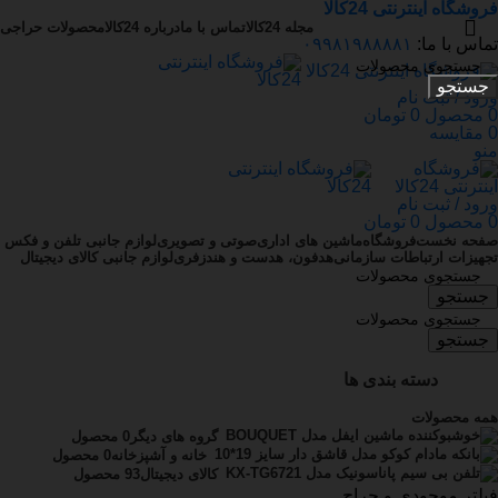
فروشگاه اینترنتی 24کالا
مجله 24کالا
تماس با ما
درباره 24کالا
محصولات حراجی
تماس با ما:
۰۹۹۸۱۹۸۸۸۸۱
جستجو
ورود / ثبت نام
0
محصول
0
تومان
0
مقایسه
منو
ورود / ثبت نام
0
محصول
0
تومان
صفحه نخست
فروشگاه
ماشین های اداری
صوتی و تصویری
لوازم جانبی تلفن و فکس
تجهیزات ارتباطات سازمانی
هدفون، هدست و هندزفری
لوازم جانبی کالای دیجیتال
جستجو
جستجو
دسته بندی ها
همه
محصولات
گروه های دیگر
0 محصول
خانه و آشپزخانه
0 محصول
کالای دیجیتال
93 محصول
فیلتر موجودی و حراج