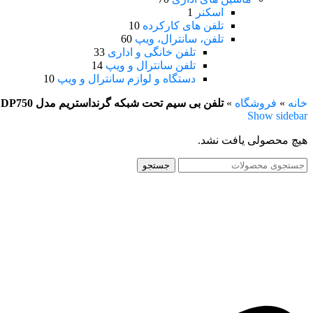
اسکنر
1
تلفن های کارکرده
10
تلفن، سانترال، ویپ
60
تلفن خانگی و اداری
33
تلفن سانترال و ویپ
14
دستگاه و لوازم سانترال و ویپ
10
خانه
»
فروشگاه
»
تلفن بی سیم تحت شبکه گرنداستریم مدل DP750
Show sidebar
هیچ محصولی یافت نشد.
جستجو