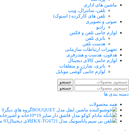
ماشین های اداری
تلفن، سانترال، ویپ
تلفن های کارکرده ( استوک)
صوتی و تصویری
رادیو
لوازم جانبی تلفن و فکس
باتری تلفن
هدست تلفن
تجهیزات ارتباطات سازمانی
هدفون، هدست و هندزفری
لوازم جانبی کالای دیجیتال
باتری، شارژر و متعلقات
لوازم جانبی گوشی موبایل
جستجو
جستجو
دسته بندی ها
همه
محصولات
گروه های دیگر
0 محصول
خانه و آشپزخانه
کالای دیجیتال
93 محصول