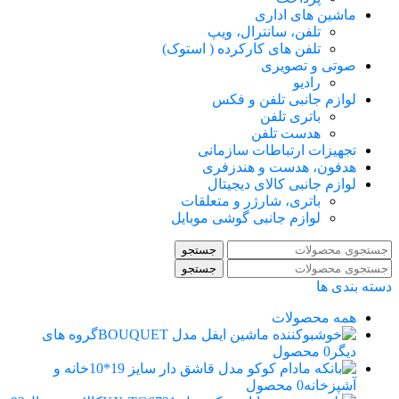
ماشین های اداری
تلفن، سانترال، ویپ
تلفن های کارکرده ( استوک)
صوتی و تصویری
رادیو
لوازم جانبی تلفن و فکس
باتری تلفن
هدست تلفن
تجهیزات ارتباطات سازمانی
هدفون، هدست و هندزفری
لوازم جانبی کالای دیجیتال
باتری، شارژر و متعلقات
لوازم جانبی گوشی موبایل
جستجو
جستجو
دسته بندی ها
همه
محصولات
گروه های
دیگر
0 محصول
خانه و
آشپزخانه
0 محصول