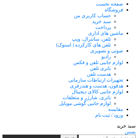
صفحه نخست
فروشگاه
حساب کاربری من
سبد خرید
پرداخت
ماشین های اداری
تلفن، سانترال، ویپ
تلفن های کارکرده ( استوک)
صوتی و تصویری
رادیو
لوازم جانبی تلفن و فکس
باتری تلفن
هدست تلفن
تجهیزات ارتباطات سازمانی
هدفون، هدست و هندزفری
لوازم جانبی کالای دیجیتال
باتری، شارژر و متعلقات
لوازم جانبی گوشی موبایل
مقایسه
ورود / ثبت نام
سبد خرید
بستن
جستجو