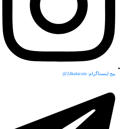
پیج اینستاگرام: 24kalacom@