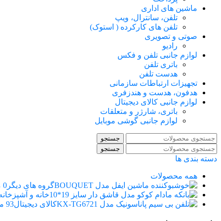
ماشین های اداری
تلفن، سانترال، ویپ
تلفن های کارکرده ( استوک)
صوتی و تصویری
رادیو
لوازم جانبی تلفن و فکس
باتری تلفن
هدست تلفن
تجهیزات ارتباطات سازمانی
هدفون، هدست و هندزفری
لوازم جانبی کالای دیجیتال
باتری، شارژر و متعلقات
لوازم جانبی گوشی موبایل
جستجو
جستجو
دسته بندی ها
همه
محصولات
گروه های دیگر
0 محصول
خانه و آشپزخانه
کالای دیجیتال
93 محصول