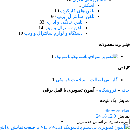
اسکنر
1
تلفن های کارکرده
10
تلفن، سانترال، ویپ
60
تلفن خانگی و اداری
33
تلفن سانترال و ویپ
14
دستگاه و لوازم سانترال و ویپ
10
فیلتر برند محصولات
پاناسونیک
پاناسونیک
1
گارانتی
گارانتی اصالت و سلامت فیزیکی
1
خانه
»
فروشگاه
»
آیفون تصویری با قفل برقی
نمایش یک نتیجه
Show sidebar
نمایش
9
12
18
24