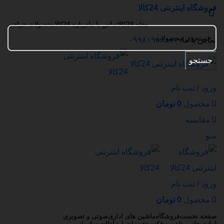
فروشگاه اینترنتی 24کالا
مجله 24کالا
تماس با ما
درباره 24کالا
محصولات حراجی
تماس با ما:
۰۹۹۸۱۹۸۸۸۸۱
جستجو
ورود / ثبت نام
0
محصول
0
تومان
0
مقایسه
منو
ورود / ثبت نام
0
محصول
0
تومان
صفحه نخست
فروشگاه
ماشین های اداری
صوتی و تصویری
لوازم جانبی تلفن و فکس
تجهیزات ارتباطات سازمانی