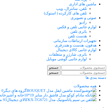
ماشین های اداری
تلفن، سانترال، ویپ
تلفن های کارکرده ( استوک)
صوتی و تصویری
رادیو
لوازم جانبی تلفن و فکس
باتری تلفن
هدست تلفن
تجهیزات ارتباطات سازمانی
هدفون، هدست و هندزفری
لوازم جانبی کالای دیجیتال
باتری، شارژر و متعلقات
لوازم جانبی گوشی موبایل
جستجو
جستجو
دسته بندی ها
همه
محصولات
گروه های دیگر
0 محصول
خانه و آشپزخانه
کالای دیجیتال
93 محصول