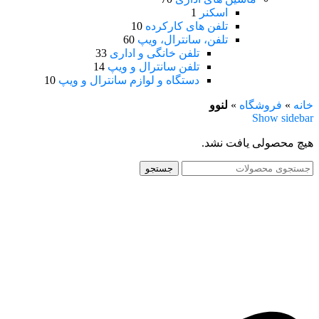
اسکنر
1
تلفن های کارکرده
10
تلفن، سانترال، ویپ
60
تلفن خانگی و اداری
33
تلفن سانترال و ویپ
14
دستگاه و لوازم سانترال و ویپ
10
خانه
»
فروشگاه
»
لنوو
Show sidebar
هیچ محصولی یافت نشد.
جستجو